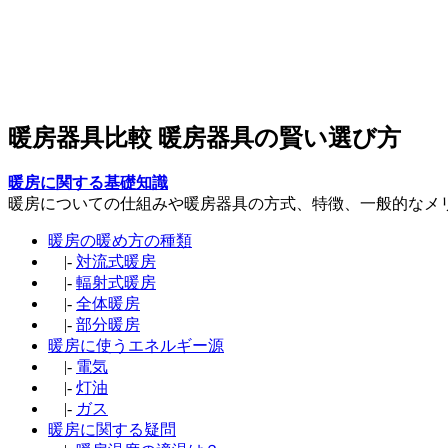
暖房器具比較 暖房器具の賢い選び方
暖房に関する基礎知識
暖房についての仕組みや暖房器具の方式、特徴、一般的なメ
暖房の暖め方の種類
|-
対流式暖房
|-
輻射式暖房
|-
全体暖房
|-
部分暖房
暖房に使うエネルギー源
|-
電気
|-
灯油
|-
ガス
暖房に関する疑問