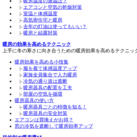
|-
暖房温度の適温は？
|-
エアコンと空気の乾燥対策
|-
室温と体感温度
|-
高気密住宅と暖房
|-
去年の灯油は使ってもいい？
|-
暖房と結露対策
暖房の効果を高めるテクニック
上手に冬の寒さに向き合うための暖房効果を高めるテクニッ
暖房効果を高める小技集
|-
服を着て体感温度アップ
|-
家族全員集合で人力暖房
|-
冷気の通り道は遮断
|-
暖房器具の配置を工夫
|-
部屋の空気を循環
暖房器具の使い方
|-
暖房器具ごとの特徴を知る！
|-
暖房器具の安全対策
エアコンは買換えがお得？
窓の冷気を遮断して暖房効率アップ