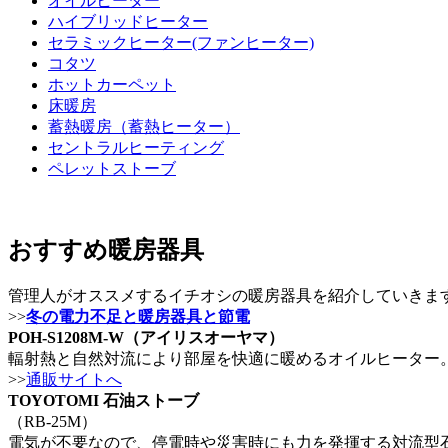
オイルヒーター
ハイブリッドヒーター
セラミックヒーター(ファンヒーター)
コタツ
ホットカーペット
床暖房
蓄熱暖房（蓄熱ヒーター）
セントラルヒーティング
ペレットストーブ
おすすめ暖房器具
管理人がオススメするイチオシの暖房器具を紹介していきま
>>
冬の電力不足と暖房器具と節電
POH-S1208M-W（アイリスオーヤマ）
輻射熱と自然対流により部屋を快適に暖めるオイルヒーター
>>
通販サイトへ
TOYOTOMI 石油ストーブ
（RB-25M）
電気が不要なので、停電時や災害時にも力を発揮する対流型