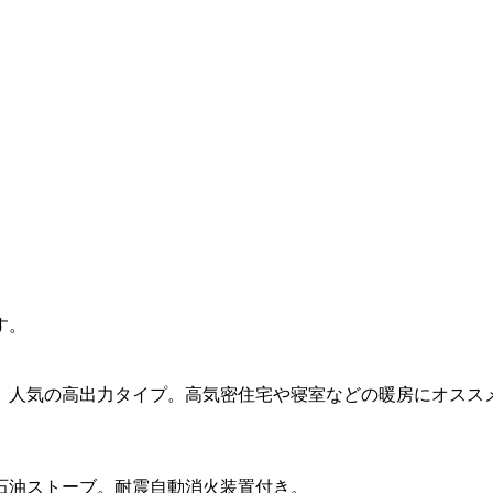
す。
。人気の高出力タイプ。高気密住宅や寝室などの暖房にオスス
石油ストーブ。耐震自動消火装置付き。