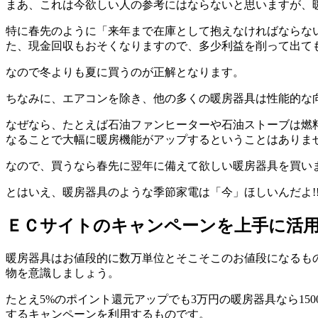
まあ、これは今欲しい人の参考にはならないと思いますが、
特に春先のように「来年まで在庫として抱えなければならな
た、現金回収もおそくなりますので、多少利益を削って出て
なので冬よりも夏に買うのが正解となります。
ちなみに、エアコンを除き、他の多くの暖房器具は性能的な
なぜなら、たとえば石油ファンヒーターや石油ストーブは燃
なることで大幅に暖房機能がアップするということはありま
なので、買うなら春先に翌年に備えて欲しい暖房器具を買い
とはいえ、暖房器具のような季節家電は「今」ほしいんだよ
ＥＣサイトのキャンペーンを上手に活
暖房器具はお値段的に数万単位とそこそこのお値段になるも
物を意識しましょう。
たとえ5%のポイント還元アップでも3万円の暖房器具なら150
するキャンペーンを利用するものです。