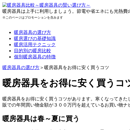
暖房器具は上手に利用しましょう。節電や省エネにも光熱費
※このページはプロモーションを含みます
暖房器具の選び方
暖房選びの基礎知識
暖房活用テクニック
目的別の暖房比較
個別暖房器具の特徴
暖房器具の選び方
＞暖房器具をお得に安く買うコツ
暖房器具をお得に安く買うコ
暖房器具をお得に安く買うコツがあります。寒くなってきた
販での年間買い物金額が３００万円を超えているお買い物ナ
暖房器具は春～夏に買う