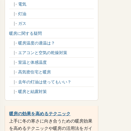
|-
電気
|-
灯油
|-
ガス
暖房に関する疑問
|-
暖房温度の適温は？
|-
エアコンと空気の乾燥対策
|-
室温と体感温度
|-
高気密住宅と暖房
|-
去年の灯油は使ってもいい？
|-
暖房と結露対策
暖房の効果を高めるテクニック
上手に冬の寒さに向き合うための暖房効果
を高めるテクニックや暖房の活用法をガイ