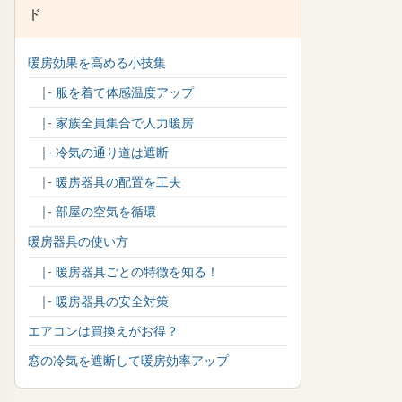
ド
暖房効果を高める小技集
|-
服を着て体感温度アップ
|-
家族全員集合で人力暖房
|-
冷気の通り道は遮断
|-
暖房器具の配置を工夫
|-
部屋の空気を循環
暖房器具の使い方
|-
暖房器具ごとの特徴を知る！
|-
暖房器具の安全対策
エアコンは買換えがお得？
窓の冷気を遮断して暖房効率アップ