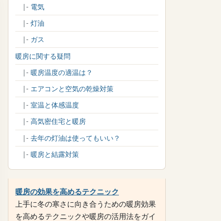
|-
電気
|-
灯油
|-
ガス
暖房に関する疑問
|-
暖房温度の適温は？
|-
エアコンと空気の乾燥対策
|-
室温と体感温度
|-
高気密住宅と暖房
|-
去年の灯油は使ってもいい？
|-
暖房と結露対策
暖房の効果を高めるテクニック
上手に冬の寒さに向き合うための暖房効果
を高めるテクニックや暖房の活用法をガイ