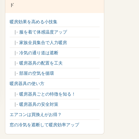
ド
暖房効果を高める小技集
|-
服を着て体感温度アップ
|-
家族全員集合で人力暖房
|-
冷気の通り道は遮断
|-
暖房器具の配置を工夫
|-
部屋の空気を循環
暖房器具の使い方
|-
暖房器具ごとの特徴を知る！
|-
暖房器具の安全対策
エアコンは買換えがお得？
窓の冷気を遮断して暖房効率アップ