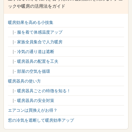
ックや暖房の活用法をガイド
暖房効果を高める小技集
|-
服を着て体感温度アップ
|-
家族全員集合で人力暖房
|-
冷気の通り道は遮断
|-
暖房器具の配置を工夫
|-
部屋の空気を循環
暖房器具の使い方
|-
暖房器具ごとの特徴を知る！
|-
暖房器具の安全対策
エアコンは買換えがお得？
窓の冷気を遮断して暖房効率アップ