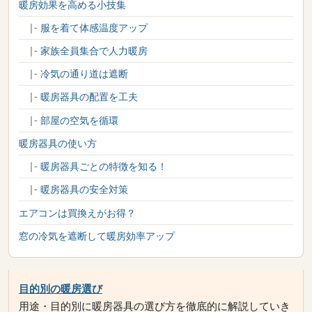
暖房効果を高める小技集
|-
服を着て体感温度アップ
|-
家族全員集合で人力暖房
|-
冷気の通り道は遮断
|-
暖房器具の配置を工夫
|-
部屋の空気を循環
暖房器具の使い方
|-
暖房器具ごとの特徴を知る！
|-
暖房器具の安全対策
エアコンは買換えがお得？
窓の冷気を遮断して暖房効率アップ
目的別の暖房選び
用途・目的別に暖房器具の選び方を徹底的に解説していき