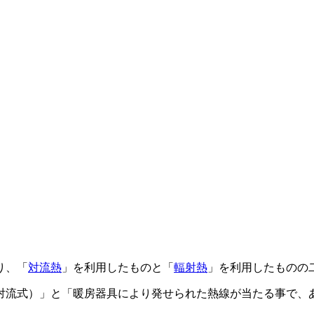
い
り、「
対流熱
」を利用したものと「
輻射熱
」を利用したものの
対流式）」と「暖房器具により発せられた熱線が当たる事で、