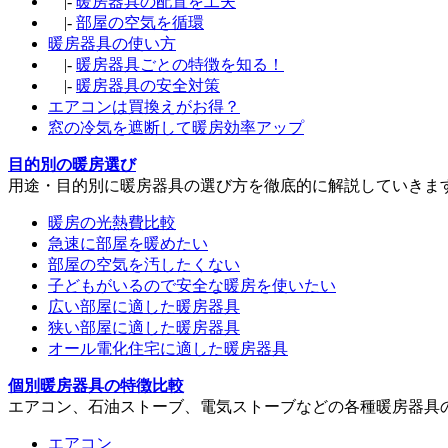
|-
暖房器具の配置を工夫
|-
部屋の空気を循環
暖房器具の使い方
|-
暖房器具ごとの特徴を知る！
|-
暖房器具の安全対策
エアコンは買換えがお得？
窓の冷気を遮断して暖房効率アップ
目的別の暖房選び
用途・目的別に暖房器具の選び方を徹底的に解説していきま
暖房の光熱費比較
急速に部屋を暖めたい
部屋の空気を汚したくない
子どもがいるので安全な暖房を使いたい
広い部屋に適した暖房器具
狭い部屋に適した暖房器具
オール電化住宅に適した暖房器具
個別暖房器具の特徴比較
エアコン、石油ストーブ、電気ストーブなどの各種暖房器具
エアコン