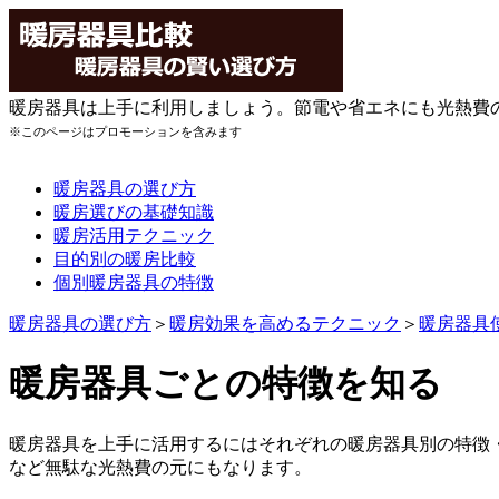
暖房器具は上手に利用しましょう。節電や省エネにも光熱費
※このページはプロモーションを含みます
暖房器具の選び方
暖房選びの基礎知識
暖房活用テクニック
目的別の暖房比較
個別暖房器具の特徴
暖房器具の選び方
＞
暖房効果を高めるテクニック
＞
暖房器具
暖房器具ごとの特徴を知る
暖房器具を上手に活用するにはそれぞれの暖房器具別の特徴
など無駄な光熱費の元にもなります。