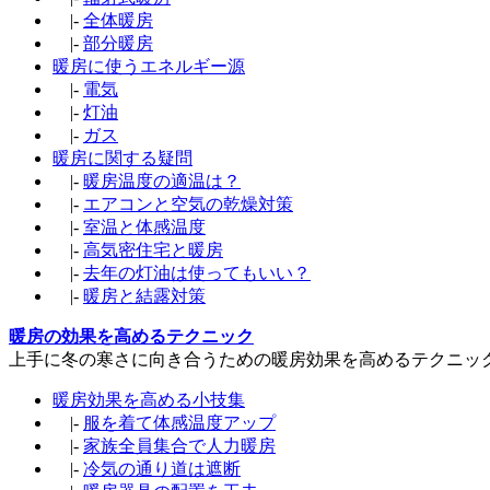
|-
全体暖房
|-
部分暖房
暖房に使うエネルギー源
|-
電気
|-
灯油
|-
ガス
暖房に関する疑問
|-
暖房温度の適温は？
|-
エアコンと空気の乾燥対策
|-
室温と体感温度
|-
高気密住宅と暖房
|-
去年の灯油は使ってもいい？
|-
暖房と結露対策
暖房の効果を高めるテクニック
上手に冬の寒さに向き合うための暖房効果を高めるテクニッ
暖房効果を高める小技集
|-
服を着て体感温度アップ
|-
家族全員集合で人力暖房
|-
冷気の通り道は遮断